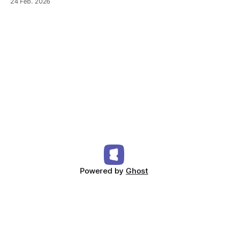
24 Feb. 2026
scans in real time, and increase ticket sales — all with
integrated, trackable QR codes in Entrello.
Powered by
Ghost