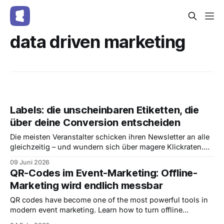
data driven marketing
Labels: die unscheinbaren Etiketten, die
über deine Conversion entscheiden
Die meisten Veranstalter schicken ihren Newsletter an alle
gleichzeitig – und wundern sich über magere Klickraten.
Dabei liegt das stärkste Werkzeug für treffsichere
09 Juni 2026
Aussendungen schon in deinem Konto: Labels. Wir zeigen
QR-Codes im Event-Marketing: Offline-
dir, warum sie deinen Audience Builder erst richtig scharf
Marketing wird endlich messbar
machen.
QR codes have become one of the most powerful tools in
modern event marketing. Learn how to turn offline
campaigns into measurable performance channels, track