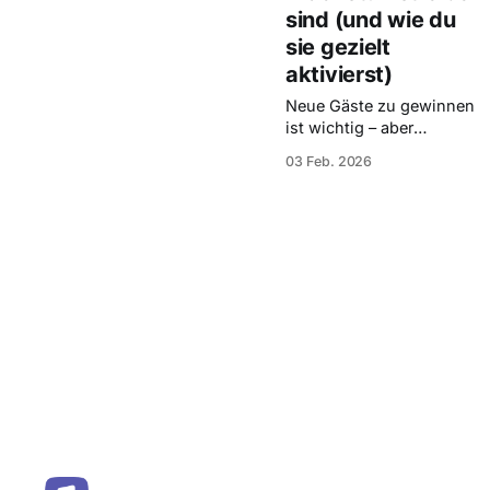
sind (und wie du
sie gezielt
aktivierst)
Neue Gäste zu gewinnen
ist wichtig – aber
nachhaltiges Wachstum
03 Feb. 2026
entsteht durch dein
Stammpublikum. Erfahre,
warum wiederkehrende
Event-Goer dein größter
Wachstumstreiber sind
und wie du sie mit
Entrello gezielt erkennst,
aktivierst und bindest.